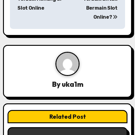
v
Slot Online
Bermain Slot
Online?
i
g
a
s
i
p
By
uka1m
o
s
Related Post