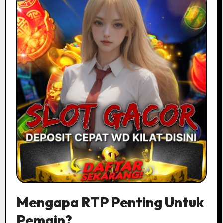
Mengapa RTP Penting Untuk
Pemain?