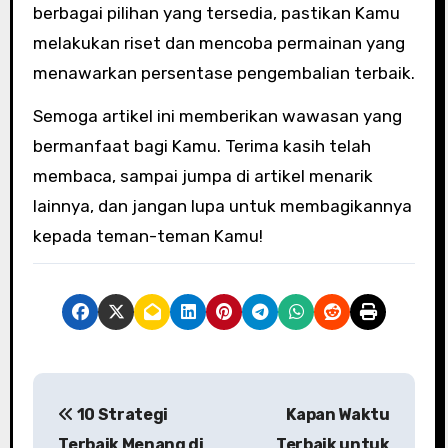
berbagai pilihan yang tersedia, pastikan Kamu
melakukan riset dan mencoba permainan yang
menawarkan persentase pengembalian terbaik.
Semoga artikel ini memberikan wawasan yang
bermanfaat bagi Kamu. Terima kasih telah
membaca, sampai jumpa di artikel menarik
lainnya, dan jangan lupa untuk membagikannya
kepada teman-teman Kamu!
N
10 Strategi
Kapan Waktu
a
Terbaik Menang di
Terbaik untuk