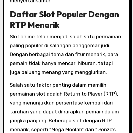
menyertai Kamu!
Daftar Slot Populer Dengan
RTP Menarik
Slot online telah menjadi salah satu permainan
paling populer di kalangan penggemar judi.
Dengan berbagai tema dan fitur menarik, para
pemain tidak hanya mencari hiburan, tetapi
juga peluang menang yang menggiurkan.
Salah satu faktor penting dalam memilih
permainan slot adalah Return to Player (RTP),
yang menunjukkan persentase kembali dari
taruhan yang dapat diharapkan pemain dalam
jangka panjang. Beberapa slot dengan RTP
menarik, seperti “Mega Moolah” dan “Gonzo’s