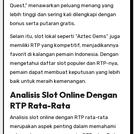
Quest,” menawarkan peluang menang yang
lebih tinggi dan sering kali dilengkapi dengan
bonus serta putaran gratis.
Selain itu, slot lokal seperti “Aztec Gems” juga
memiliki RTP yang kompetitif, menjadikannya
favorit di kalangan pemain Indonesia. Dengan
mengetahui daftar slot populer dan RTP-nya,
pemain dapat membuat keputusan yang lebih
baik untuk meraih kemenangan.
Analisis Slot Online Dengan
RTP Rata-Rata
Analisis slot online dengan RTP rata-rata
merupakan aspek penting dalam memahami