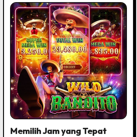
Memilih Jam yang Tepat