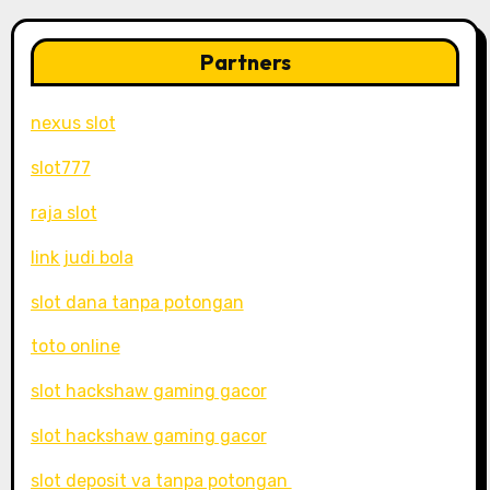
Partners
nexus slot
slot777
raja slot
link judi bola
slot dana tanpa potongan
toto online
slot hackshaw gaming gacor
slot hackshaw gaming gacor
slot deposit va tanpa potongan