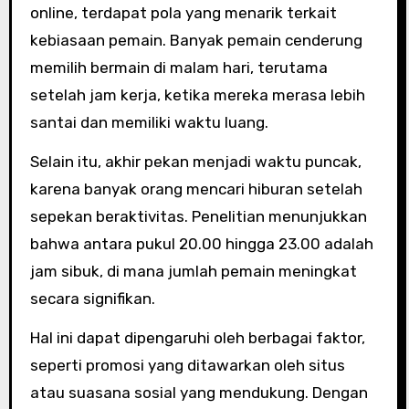
online, terdapat pola yang menarik terkait
kebiasaan pemain. Banyak pemain cenderung
memilih bermain di malam hari, terutama
setelah jam kerja, ketika mereka merasa lebih
santai dan memiliki waktu luang.
Selain itu, akhir pekan menjadi waktu puncak,
karena banyak orang mencari hiburan setelah
sepekan beraktivitas. Penelitian menunjukkan
bahwa antara pukul 20.00 hingga 23.00 adalah
jam sibuk, di mana jumlah pemain meningkat
secara signifikan.
Hal ini dapat dipengaruhi oleh berbagai faktor,
seperti promosi yang ditawarkan oleh situs
atau suasana sosial yang mendukung. Dengan