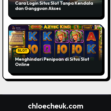
Cara Login Situs Slot Tanpa Kendala
dan Gangguan Akses
SLOT
Menghindari Penipuan di Situs Slot
Online
chloecheuk.com