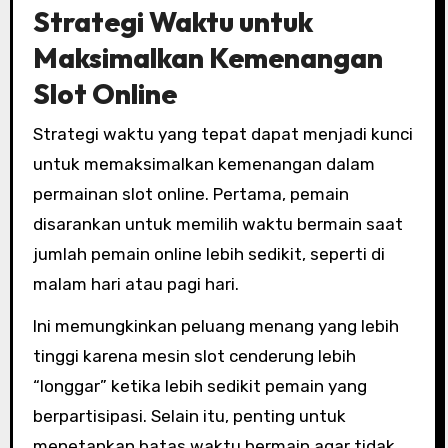
Strategi Waktu untuk
Maksimalkan Kemenangan
Slot Online
Strategi waktu yang tepat dapat menjadi kunci
untuk memaksimalkan kemenangan dalam
permainan slot online. Pertama, pemain
disarankan untuk memilih waktu bermain saat
jumlah pemain online lebih sedikit, seperti di
malam hari atau pagi hari.
Ini memungkinkan peluang menang yang lebih
tinggi karena mesin slot cenderung lebih
“longgar” ketika lebih sedikit pemain yang
berpartisipasi. Selain itu, penting untuk
menetapkan batas waktu bermain agar tidak