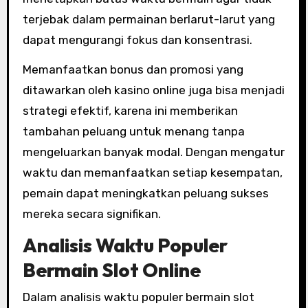
terjebak dalam permainan berlarut-larut yang
dapat mengurangi fokus dan konsentrasi.
Memanfaatkan bonus dan promosi yang
ditawarkan oleh kasino online juga bisa menjadi
strategi efektif, karena ini memberikan
tambahan peluang untuk menang tanpa
mengeluarkan banyak modal. Dengan mengatur
waktu dan memanfaatkan setiap kesempatan,
pemain dapat meningkatkan peluang sukses
mereka secara signifikan.
Analisis Waktu Populer
Bermain Slot Online
Dalam analisis waktu populer bermain slot