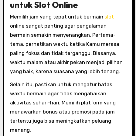
untuk Slot Online
Memilih jam yang tepat untuk bermain
slot
online sangat penting agar pengalaman
bermain semakin menyenangkan. Pertama-
tama, perhatikan waktu ketika Kamu merasa
paling fokus dan tidak terganggu. Biasanya,
waktu malam atau akhir pekan menjadi pilihan
yang baik, karena suasana yang lebih tenang.
Selain itu, pastikan untuk mengatur batas
waktu bermain agar tidak mengabaikan
aktivitas sehari-hari. Memilih platform yang
menawarkan bonus atau promosi pada jam
tertentu juga bisa meningkatkan peluang
menang.