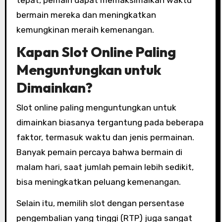
bermain mereka dan meningkatkan
kemungkinan meraih kemenangan.
Kapan Slot Online Paling
Menguntungkan untuk
Dimainkan?
Slot online paling menguntungkan untuk
dimainkan biasanya tergantung pada beberapa
faktor, termasuk waktu dan jenis permainan.
Banyak pemain percaya bahwa bermain di
malam hari, saat jumlah pemain lebih sedikit,
bisa meningkatkan peluang kemenangan.
Selain itu, memilih slot dengan persentase
pengembalian yang tinggi (RTP) juga sangat