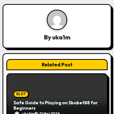
a
s
i
p
By
uka1m
o
s
Related Post
SLOT
Safe Guide to Playing on Sbobet88 for
Beginners
uka1m
11 Mei 2026