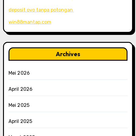
deposit ovo tanpa potongan
win88mantap.com
Archives
Mei 2026
April 2026
Mei 2025
April 2025