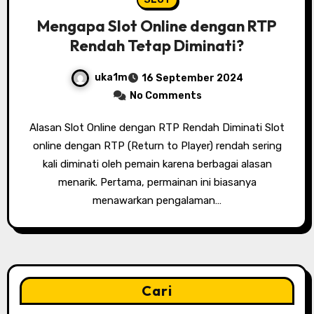
Mengapa Slot Online dengan RTP
Rendah Tetap Diminati?
uka1m
16 September 2024
No Comments
Alasan Slot Online dengan RTP Rendah Diminati Slot
online dengan RTP (Return to Player) rendah sering
kali diminati oleh pemain karena berbagai alasan
menarik. Pertama, permainan ini biasanya
menawarkan pengalaman…
Cari