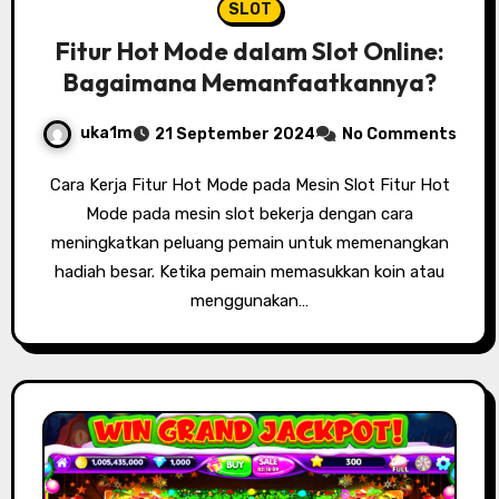
SLOT
Fitur Hot Mode dalam Slot Online:
Bagaimana Memanfaatkannya?
uka1m
21 September 2024
No Comments
Cara Kerja Fitur Hot Mode pada Mesin Slot Fitur Hot
Mode pada mesin slot bekerja dengan cara
meningkatkan peluang pemain untuk memenangkan
hadiah besar. Ketika pemain memasukkan koin atau
menggunakan…