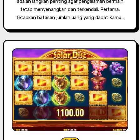
adalah langkah penting agar pengalaman bermain
tetap menyenangkan dan terkendali. Pertama,
tetapkan batasan jumlah uang yang dapat Kamu…