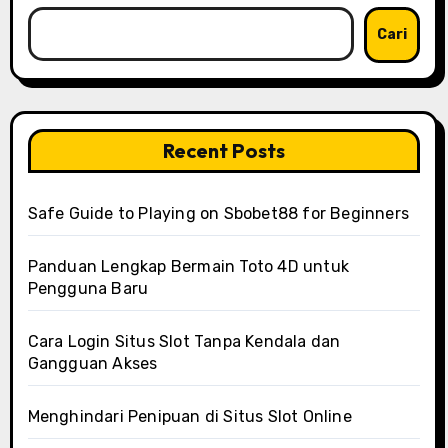
Cari
Recent Posts
Safe Guide to Playing on Sbobet88 for Beginners
Panduan Lengkap Bermain Toto 4D untuk
Pengguna Baru
Cara Login Situs Slot Tanpa Kendala dan
Gangguan Akses
Menghindari Penipuan di Situs Slot Online