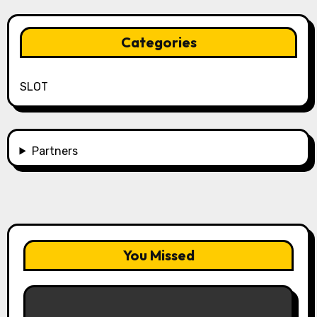
Categories
SLOT
Partners
You Missed