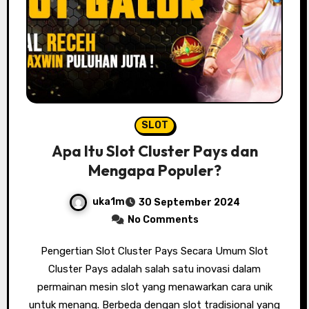
SLOT
Apa Itu Slot Cluster Pays dan
Mengapa Populer?
uka1m
30 September 2024
No Comments
Pengertian Slot Cluster Pays Secara Umum Slot
Cluster Pays adalah salah satu inovasi dalam
permainan mesin slot yang menawarkan cara unik
untuk menang. Berbeda dengan slot tradisional yang