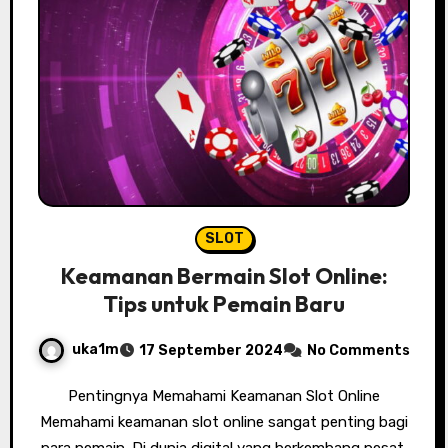
SLOT
Keamanan Bermain Slot Online:
Tips untuk Pemain Baru
uka1m
17 September 2024
No Comments
Pentingnya Memahami Keamanan Slot Online
Memahami keamanan slot online sangat penting bagi
para pemain. Di dunia digital yang berkembang pesat,