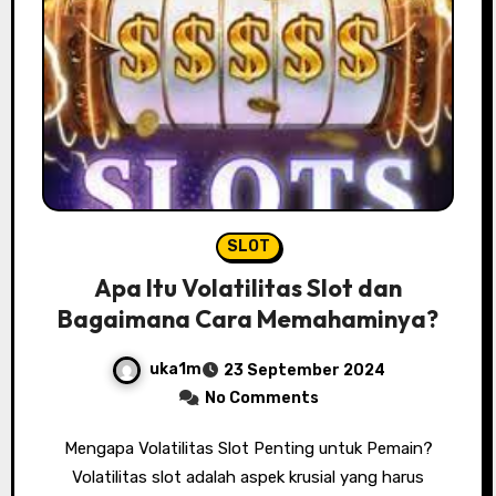
SLOT
Apa Itu Volatilitas Slot dan
Bagaimana Cara Memahaminya?
uka1m
23 September 2024
No Comments
Mengapa Volatilitas Slot Penting untuk Pemain?
Volatilitas slot adalah aspek krusial yang harus