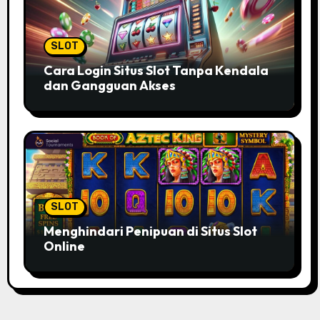
SLOT
Cara Login Situs Slot Tanpa Kendala
dan Gangguan Akses
SLOT
Menghindari Penipuan di Situs Slot
Online