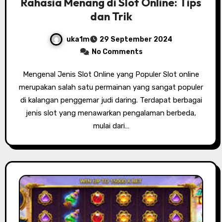
Rahasia Menang di Slot Online: Tips
dan Trik
uka1m
29 September 2024
No Comments
Mengenal Jenis Slot Online yang Populer Slot online
merupakan salah satu permainan yang sangat populer
di kalangan penggemar judi daring. Terdapat berbagai
jenis slot yang menawarkan pengalaman berbeda,
mulai dari…