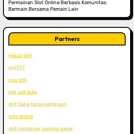
Permainan Slot Online Berbasis Komunitas:
Bermain Bersama Pemain Lain
Partners
nexus slot
slot777
raja slot
link judi bola
slot dana tanpa potongan
toto online
slot hackshaw gaming gacor