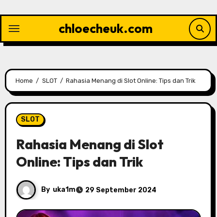
Skip
to
chloecheuk.com
content
Home
SLOT
Rahasia Menang di Slot Online: Tips dan Trik
SLOT
Rahasia Menang di Slot
Online: Tips dan Trik
By
uka1m
29 September 2024