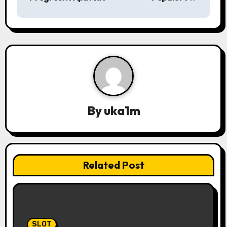
i
g
a
s
i
By
uka1m
p
o
s
Related Post
SLOT