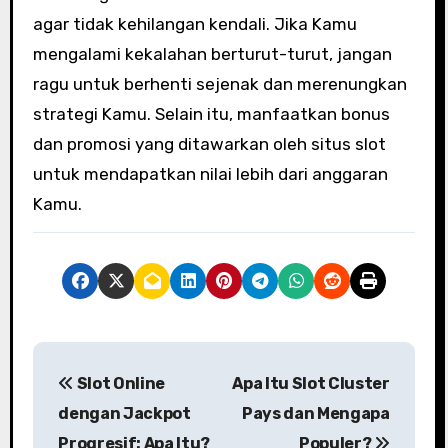
agar tidak kehilangan kendali. Jika Kamu
mengalami kekalahan berturut-turut, jangan
ragu untuk berhenti sejenak dan merenungkan
strategi Kamu. Selain itu, manfaatkan bonus
dan promosi yang ditawarkan oleh situs slot
untuk mendapatkan nilai lebih dari anggaran
Kamu.
N
Slot Online
Apa Itu Slot Cluster
a
dengan Jackpot
Pays dan Mengapa
v
Progresif: Apa Itu?
Populer?