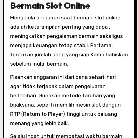
Bermain Slot Online
Mengelola anggaran saat bermain slot online
adalah keterampilan penting yang dapat
meningkatkan pengalaman bermain sekaligus
menjaga keuangan tetap stabil. Pertama,
tentukan jumlah uang yang siap Kamu habiskan
sebelum mulai bermain.
Pisahkan anggaran ini dari dana sehari-hari
agar tidak terjebak dalam pengeluaran
berlebihan. Gunakan metode taruhan yang
bijaksana, seperti memilih mesin slot dengan
RTP (Return to Player) tinggi untuk peluang
menang yang lebih baik.
Selalu ingat untuk membatasi waktu bermain