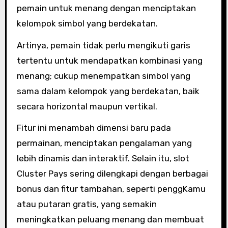
pemain untuk menang dengan menciptakan
kelompok simbol yang berdekatan.
Artinya, pemain tidak perlu mengikuti garis
tertentu untuk mendapatkan kombinasi yang
menang; cukup menempatkan simbol yang
sama dalam kelompok yang berdekatan, baik
secara horizontal maupun vertikal.
Fitur ini menambah dimensi baru pada
permainan, menciptakan pengalaman yang
lebih dinamis dan interaktif. Selain itu, slot
Cluster Pays sering dilengkapi dengan berbagai
bonus dan fitur tambahan, seperti penggKamu
atau putaran gratis, yang semakin
meningkatkan peluang menang dan membuat