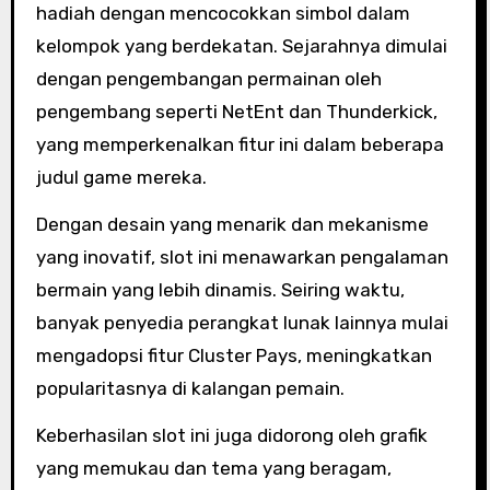
hadiah dengan mencocokkan simbol dalam
kelompok yang berdekatan. Sejarahnya dimulai
dengan pengembangan permainan oleh
pengembang seperti NetEnt dan Thunderkick,
yang memperkenalkan fitur ini dalam beberapa
judul game mereka.
Dengan desain yang menarik dan mekanisme
yang inovatif, slot ini menawarkan pengalaman
bermain yang lebih dinamis. Seiring waktu,
banyak penyedia perangkat lunak lainnya mulai
mengadopsi fitur Cluster Pays, meningkatkan
popularitasnya di kalangan pemain.
Keberhasilan slot ini juga didorong oleh grafik
yang memukau dan tema yang beragam,