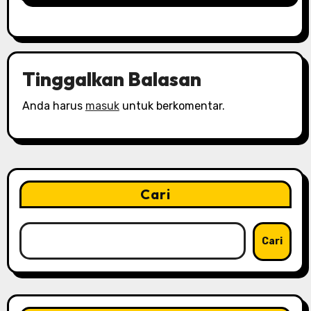
Tinggalkan Balasan
Anda harus
masuk
untuk berkomentar.
Cari
Cari