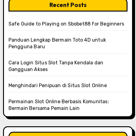
Recent Posts
Safe Guide to Playing on Sbobet88 for Beginners
Panduan Lengkap Bermain Toto 4D untuk
Pengguna Baru
Cara Login Situs Slot Tanpa Kendala dan
Gangguan Akses
Menghindari Penipuan di Situs Slot Online
Permainan Slot Online Berbasis Komunitas:
Bermain Bersama Pemain Lain