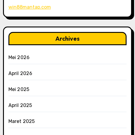
win88mantap.com
Archives
Mei 2026
April 2026
Mei 2025
April 2025
Maret 2025