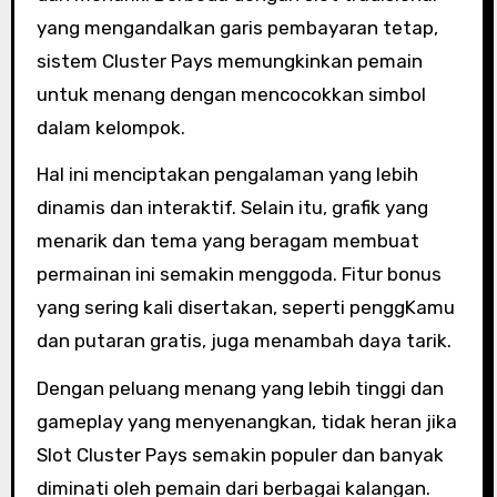
yang mengandalkan garis pembayaran tetap,
sistem Cluster Pays memungkinkan pemain
untuk menang dengan mencocokkan simbol
dalam kelompok.
Hal ini menciptakan pengalaman yang lebih
dinamis dan interaktif. Selain itu, grafik yang
menarik dan tema yang beragam membuat
permainan ini semakin menggoda. Fitur bonus
yang sering kali disertakan, seperti penggKamu
dan putaran gratis, juga menambah daya tarik.
Dengan peluang menang yang lebih tinggi dan
gameplay yang menyenangkan, tidak heran jika
Slot Cluster Pays semakin populer dan banyak
diminati oleh pemain dari berbagai kalangan.