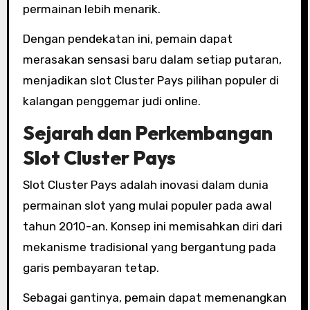
permainan lebih menarik.
Dengan pendekatan ini, pemain dapat
merasakan sensasi baru dalam setiap putaran,
menjadikan slot Cluster Pays pilihan populer di
kalangan penggemar judi online.
Sejarah dan Perkembangan
Slot Cluster Pays
Slot Cluster Pays adalah inovasi dalam dunia
permainan slot yang mulai populer pada awal
tahun 2010-an. Konsep ini memisahkan diri dari
mekanisme tradisional yang bergantung pada
garis pembayaran tetap.
Sebagai gantinya, pemain dapat memenangkan