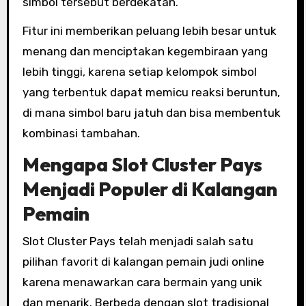
simbol tersebut berdekatan.
Fitur ini memberikan peluang lebih besar untuk
menang dan menciptakan kegembiraan yang
lebih tinggi, karena setiap kelompok simbol
yang terbentuk dapat memicu reaksi beruntun,
di mana simbol baru jatuh dan bisa membentuk
kombinasi tambahan.
Mengapa Slot Cluster Pays
Menjadi Populer di Kalangan
Pemain
Slot Cluster Pays telah menjadi salah satu
pilihan favorit di kalangan pemain judi online
karena menawarkan cara bermain yang unik
dan menarik. Berbeda dengan slot tradisional