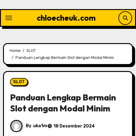
Skip
to
chloecheuk.com
content
Home
SLOT
Panduan Lengkap Bermain Slot dengan Modal Minim
SLOT
Panduan Lengkap Bermain
Slot dengan Modal Minim
By
uka1m
18 Desember 2024