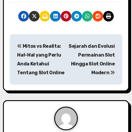
N
Mitos vs Realita:
Sejarah dan Evolusi
a
Hal-Hal yang Perlu
Permainan Slot
v
Anda Ketahui
Hingga Slot Online
Tentang Slot Online
Modern
i
g
a
s
i