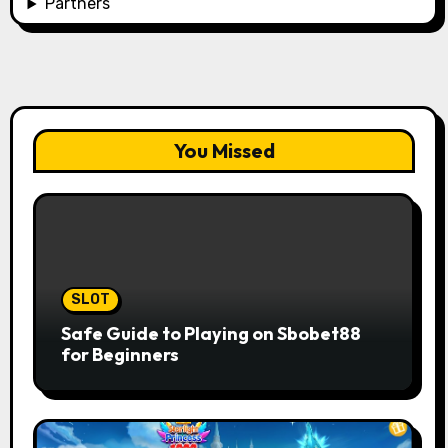
Partners
You Missed
SLOT
Safe Guide to Playing on Sbobet88
for Beginners