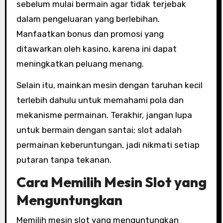
sebelum mulai bermain agar tidak terjebak
dalam pengeluaran yang berlebihan.
Manfaatkan bonus dan promosi yang
ditawarkan oleh kasino, karena ini dapat
meningkatkan peluang menang.
Selain itu, mainkan mesin dengan taruhan kecil
terlebih dahulu untuk memahami pola dan
mekanisme permainan. Terakhir, jangan lupa
untuk bermain dengan santai; slot adalah
permainan keberuntungan, jadi nikmati setiap
putaran tanpa tekanan.
Cara Memilih Mesin Slot yang
Menguntungkan
Memilih mesin slot yang menguntungkan