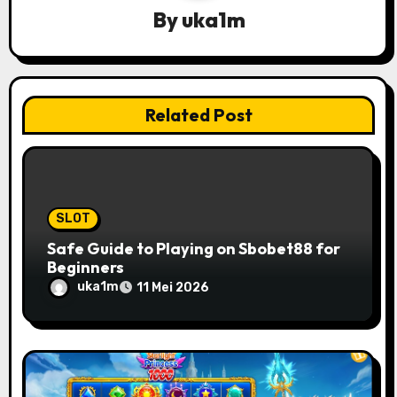
p
By
uka1m
o
s
Related Post
SLOT
Safe Guide to Playing on Sbobet88 for
Beginners
uka1m
11 Mei 2026