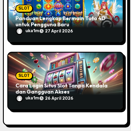
SLOT
Panduan Lengkap Bermain Toto 4D
untuk Pengguna Baru
uka1m
27 April 2026
SLOT
Cara Login Situs Slot Tanpa Kendala
dan Gangguan Akses
uka1m
26 April 2026