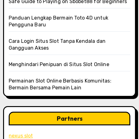
Safe Guide to Playing on Sbobet88 for Beginners
Panduan Lengkap Bermain Toto 4D untuk
Pengguna Baru
Cara Login Situs Slot Tanpa Kendala dan
Gangguan Akses
Menghindari Penipuan di Situs Slot Online
Permainan Slot Online Berbasis Komunitas:
Bermain Bersama Pemain Lain
Partners
nexus slot