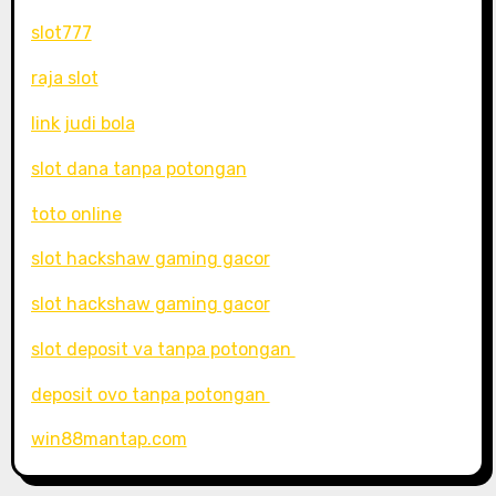
slot777
raja slot
link judi bola
slot dana tanpa potongan
toto online
slot hackshaw gaming gacor
slot hackshaw gaming gacor
slot deposit va tanpa potongan
deposit ovo tanpa potongan
win88mantap.com