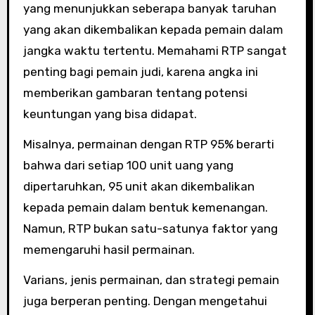
yang menunjukkan seberapa banyak taruhan
yang akan dikembalikan kepada pemain dalam
jangka waktu tertentu. Memahami RTP sangat
penting bagi pemain judi, karena angka ini
memberikan gambaran tentang potensi
keuntungan yang bisa didapat.
Misalnya, permainan dengan RTP 95% berarti
bahwa dari setiap 100 unit uang yang
dipertaruhkan, 95 unit akan dikembalikan
kepada pemain dalam bentuk kemenangan.
Namun, RTP bukan satu-satunya faktor yang
memengaruhi hasil permainan.
Varians, jenis permainan, dan strategi pemain
juga berperan penting. Dengan mengetahui