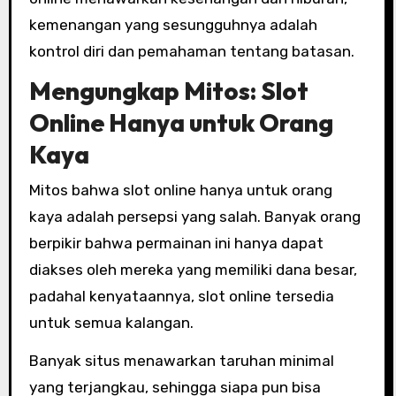
kemenangan yang sesungguhnya adalah
kontrol diri dan pemahaman tentang batasan.
Mengungkap Mitos: Slot
Online Hanya untuk Orang
Kaya
Mitos bahwa slot online hanya untuk orang
kaya adalah persepsi yang salah. Banyak orang
berpikir bahwa permainan ini hanya dapat
diakses oleh mereka yang memiliki dana besar,
padahal kenyataannya, slot online tersedia
untuk semua kalangan.
Banyak situs menawarkan taruhan minimal
yang terjangkau, sehingga siapa pun bisa