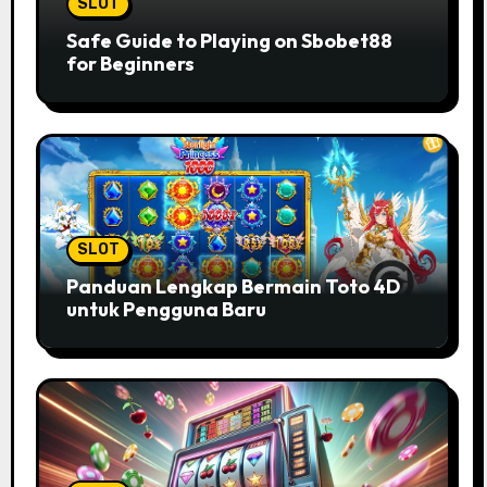
SLOT
Safe Guide to Playing on Sbobet88
for Beginners
SLOT
Panduan Lengkap Bermain Toto 4D
untuk Pengguna Baru