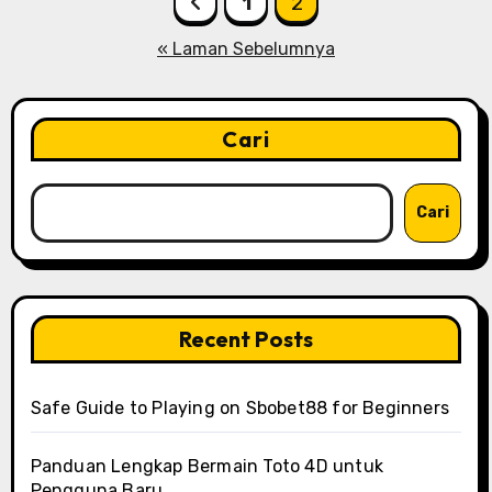
1
2
pos
« Laman Sebelumnya
Cari
Cari
Recent Posts
Safe Guide to Playing on Sbobet88 for Beginners
Panduan Lengkap Bermain Toto 4D untuk
Pengguna Baru