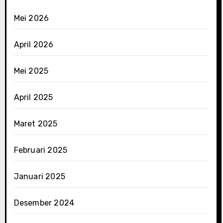
Mei 2026
April 2026
Mei 2025
April 2025
Maret 2025
Februari 2025
Januari 2025
Desember 2024