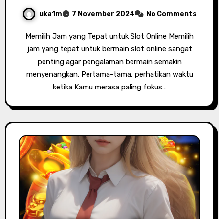
uka1m
7 November 2024
No Comments
Memilih Jam yang Tepat untuk Slot Online Memilih
jam yang tepat untuk bermain slot online sangat
penting agar pengalaman bermain semakin
menyenangkan. Pertama-tama, perhatikan waktu
ketika Kamu merasa paling fokus…