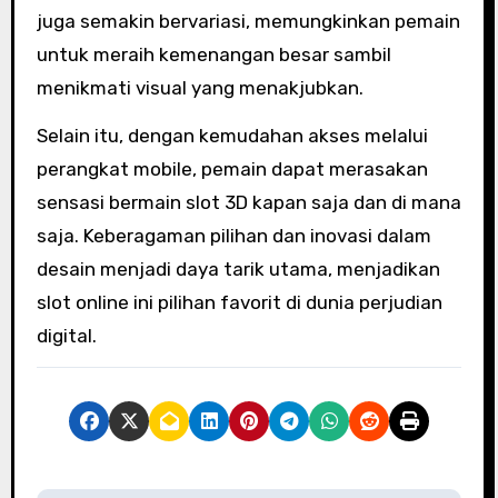
juga semakin bervariasi, memungkinkan pemain
untuk meraih kemenangan besar sambil
menikmati visual yang menakjubkan.
Selain itu, dengan kemudahan akses melalui
perangkat mobile, pemain dapat merasakan
sensasi bermain slot 3D kapan saja dan di mana
saja. Keberagaman pilihan dan inovasi dalam
desain menjadi daya tarik utama, menjadikan
slot online ini pilihan favorit di dunia perjudian
digital.