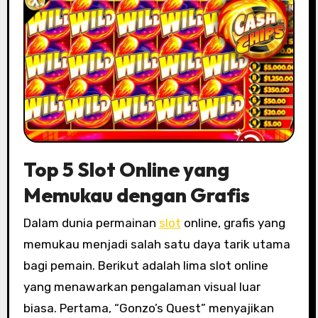
Top 5 Slot Online yang
Memukau dengan Grafis
Dalam dunia permainan
slot
online, grafis yang
memukau menjadi salah satu daya tarik utama
bagi pemain. Berikut adalah lima slot online
yang menawarkan pengalaman visual luar
biasa. Pertama, “Gonzo’s Quest” menyajikan