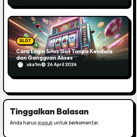
SLOT
Cara Login Situs Slot Tanpa Kendala
dan Gangguan Akses
uka1m
26 April 2026
Tinggalkan Balasan
Anda harus
masuk
untuk berkomentar.