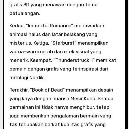
grafis 3D yang menawan dengan tema
petualangan.
Kedua, “Immortal Romance” menawarkan
animasi halus dan latar belakang yang
misterius. Ketiga, “Starburst” menampilkan
warna-warni cerah dan efek visual yang
menarik. Keempat, “Thunderstruck II” memikat
pemain dengan grafis yang terinspirasi dari
mitologi Nordik.
Terakhir, “Book of Dead” menampilkan desain
yang kaya dengan nuansa Mesir Kuno. Semua
permainan ini tidak hanya menghibur, tetapi
juga memberikan pengalaman bermain yang
tak terlupakan berkat kualitas grafis yang