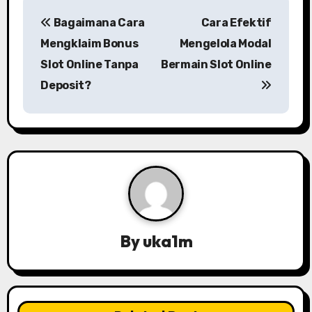
N
Bagaimana Cara
Cara Efektif
a
Mengklaim Bonus
Mengelola Modal
v
Slot Online Tanpa
Bermain Slot Online
Deposit?
i
g
a
s
i
p
By
uka1m
o
s