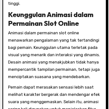
tinggi.
Keunggulan Animasi dalam
Permainan Slot Online
Animasi dalam permainan slot online
menawarkan pengalaman yang tak tertandingi
bagi pemain. Keunggulan utama terletak pada
visual yang menarik dan interaksi yang dinamis.
Desain animasi yang menakjubkan tidak hanya
mempercantik tampilan permainan, tetapi juga
menciptakan suasana yang mendebarkan.
Pemain dapat merasakan sensasi lebih saat
melihat karakter bergerak dan mendengar efek
suara yang menggemaskan. Selain itu, animasi