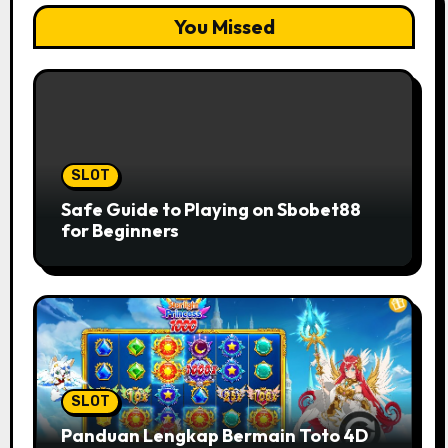
You Missed
SLOT
Safe Guide to Playing on Sbobet88
for Beginners
SLOT
Panduan Lengkap Bermain Toto 4D