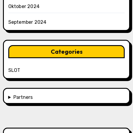
Oktober 2024
September 2024
Categories
SLOT
Partners