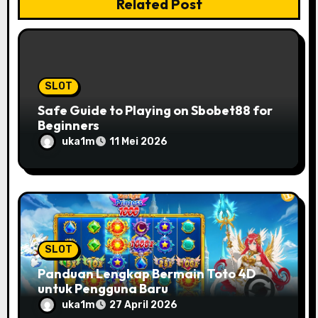
Related Post
SLOT
Safe Guide to Playing on Sbobet88 for
Beginners
uka1m
11 Mei 2026
SLOT
Panduan Lengkap Bermain Toto 4D
untuk Pengguna Baru
uka1m
27 April 2026