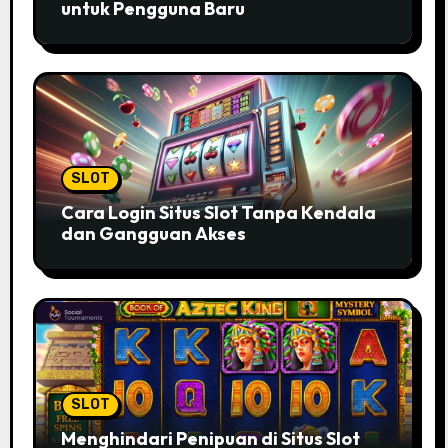
untuk Pengguna Baru
SLOT
Cara Login Situs Slot Tanpa Kendala
dan Gangguan Akses
SLOT
Menghindari Penipuan di Situs Slot