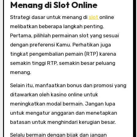
Menang di Slot Online
Strategi dasar untuk menang di
slot
online
melibatkan beberapa langkah penting.
Pertama, pilihlah permainan slot yang sesuai
dengan preferensi Kamu. Perhatikan juga
tingkat pengembalian pemain (RTP) karena
semakin tinggi RTP, semakin besar peluang
menang.
Selain itu, manfaatkan bonus dan promosi yang
ditawarkan oleh kasino online untuk
meningkatkan modal bermain. Jangan lupa
untuk mengatur anggaran dan menetapkan
batasan untuk menghindari kerugian besar.
Selalu bermain dengan bijak dan jangan