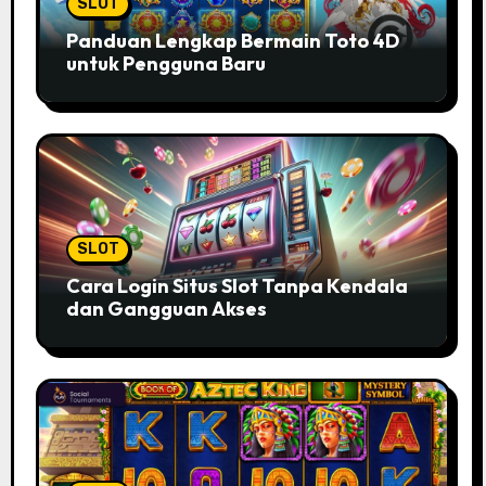
SLOT
Panduan Lengkap Bermain Toto 4D
untuk Pengguna Baru
SLOT
Cara Login Situs Slot Tanpa Kendala
dan Gangguan Akses