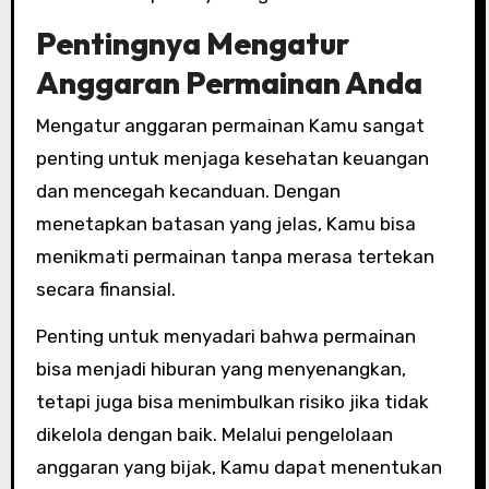
Pentingnya Mengatur
Anggaran Permainan Anda
Mengatur anggaran permainan Kamu sangat
penting untuk menjaga kesehatan keuangan
dan mencegah kecanduan. Dengan
menetapkan batasan yang jelas, Kamu bisa
menikmati permainan tanpa merasa tertekan
secara finansial.
Penting untuk menyadari bahwa permainan
bisa menjadi hiburan yang menyenangkan,
tetapi juga bisa menimbulkan risiko jika tidak
dikelola dengan baik. Melalui pengelolaan
anggaran yang bijak, Kamu dapat menentukan