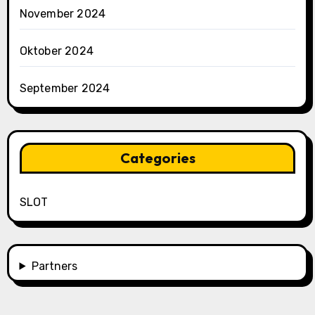
November 2024
Oktober 2024
September 2024
Categories
SLOT
Partners