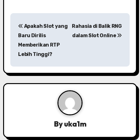
N
Apakah Slot yang
Rahasia di Balik RNG
a
Baru Dirilis
dalam Slot Online
v
Memberikan RTP
Lebih Tinggi?
i
g
a
s
i
p
By
uka1m
o