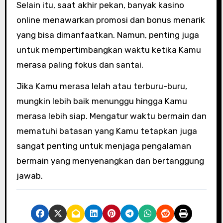
Selain itu, saat akhir pekan, banyak kasino
online menawarkan promosi dan bonus menarik
yang bisa dimanfaatkan. Namun, penting juga
untuk mempertimbangkan waktu ketika Kamu
merasa paling fokus dan santai.
Jika Kamu merasa lelah atau terburu-buru,
mungkin lebih baik menunggu hingga Kamu
merasa lebih siap. Mengatur waktu bermain dan
mematuhi batasan yang Kamu tetapkan juga
sangat penting untuk menjaga pengalaman
bermain yang menyenangkan dan bertanggung
jawab.