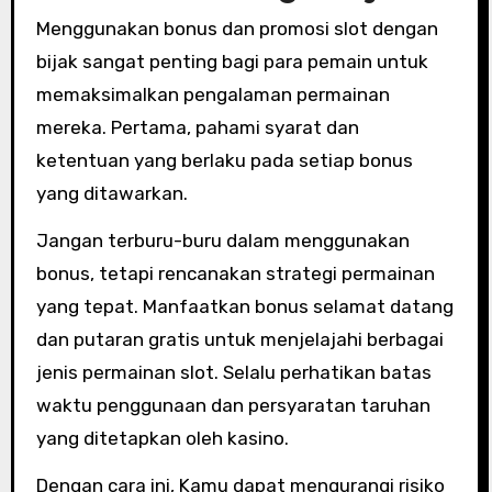
Menggunakan bonus dan promosi slot dengan
bijak sangat penting bagi para pemain untuk
memaksimalkan pengalaman permainan
mereka. Pertama, pahami syarat dan
ketentuan yang berlaku pada setiap bonus
yang ditawarkan.
Jangan terburu-buru dalam menggunakan
bonus, tetapi rencanakan strategi permainan
yang tepat. Manfaatkan bonus selamat datang
dan putaran gratis untuk menjelajahi berbagai
jenis permainan slot. Selalu perhatikan batas
waktu penggunaan dan persyaratan taruhan
yang ditetapkan oleh kasino.
Dengan cara ini, Kamu dapat mengurangi risiko