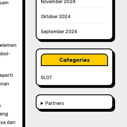
November 2024
sain
Oktober 2024
September 2024
mbol-
Categories
eperti
SLOT
inan
Partners
a
bang
aya dan