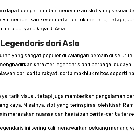
ain dapat dengan mudah menemukan slot yang sesuai d
k hanya memberikan kesempatan untuk menang, tetapi jug
itologi yang kaya di Asia.
Legendaris dari Asia
menghadirkan karakter legendaris dari berbagai budaya, 
lawan dari cerita rakyat, serta makhluk mitos seperti n
aya tarik visual, tetapi juga memberikan pengalaman be
ng kaya. Misalnya, slot yang terinspirasi oleh kisah Ra
 merasakan nuansa dan keajaiban cerita-cerita terse
 legendaris ini sering kali menawarkan peluang menang 