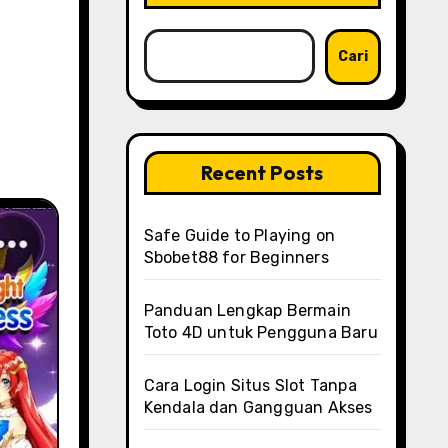
Cari
Recent Posts
Safe Guide to Playing on
Sbobet88 for Beginners
Panduan Lengkap Bermain
Toto 4D untuk Pengguna Baru
Cara Login Situs Slot Tanpa
Kendala dan Gangguan Akses