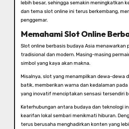
lebih besar, sehingga semakin meningkatkan k
dan tema slot online ini terus berkembang, m
penggemar.
Memahami Slot Online Berba
Slot online berbasis budaya Asia menawarkan pengalaman bermain yang unik dengan menggabungkan elemen
tradisional dan modern. Masing-masing permainan
simbol yang kaya akan makna.
Misalnya, slot yang menampilkan dewa-dewa da
batik, memberikan warna dan kedalaman pada p
yang inovatif menciptakan sensasi tersendiri b
Keterhubungan antara budaya dan teknologi 
kearifan lokal sembari menikmati hiburan. Den
terus berusaha menghadirkan konten yang leb