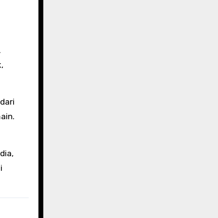
,
dari
ain.
dia,
i