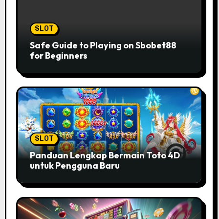
SLOT
Safe Guide to Playing on Sbobet88
for Beginners
SLOT
Panduan Lengkap Bermain Toto 4D
untuk Pengguna Baru