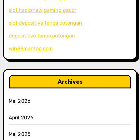
slot hackshaw gaming gacor
slot deposit va tanpa potongan
deposit ovo tanpa potongan
win88mantap.com
Archives
Mei 2026
April 2026
Mei 2025