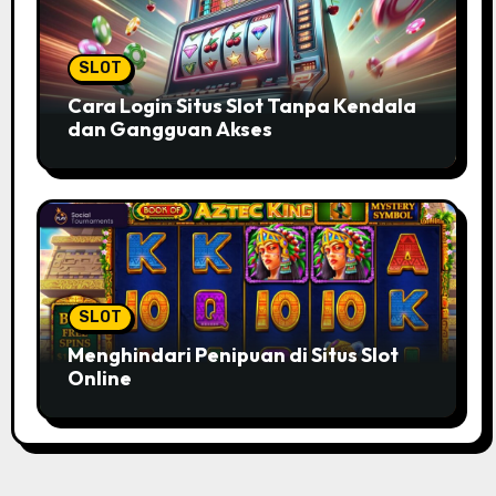
SLOT
Cara Login Situs Slot Tanpa Kendala
dan Gangguan Akses
SLOT
Menghindari Penipuan di Situs Slot
Online