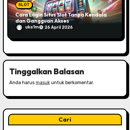
SLOT
Cara Login Situs Slot Tanpa Kendala
dan Gangguan Akses
uka1m
26 April 2026
Tinggalkan Balasan
Anda harus
masuk
untuk berkomentar.
Cari