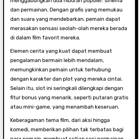
menggabungkan dua hiburan populer: sinema
dan permainan. Dengan grafis yang memukau
dan suara yang mendebarkan, pemain dapat
merasakan sensasi seolah-olah mereka berada
di dalam film favorit mereka.
Elemen cerita yang kuat dapat membuat
pengalaman bermain lebih mendalam,
memungkinkan pemain untuk terhubung
dengan karakter dan plot yang mereka cintai.
Selain itu, slot ini seringkali dilengkapi dengan
fitur bonus yang menarik, seperti putaran gratis
atau mini-game, yang menambah keseruan.
Keberagaman tema film, dari aksi hingga
komedi, memberikan pilihan tak terbatas bagi
para pemain, membuat setiap sesi permainan