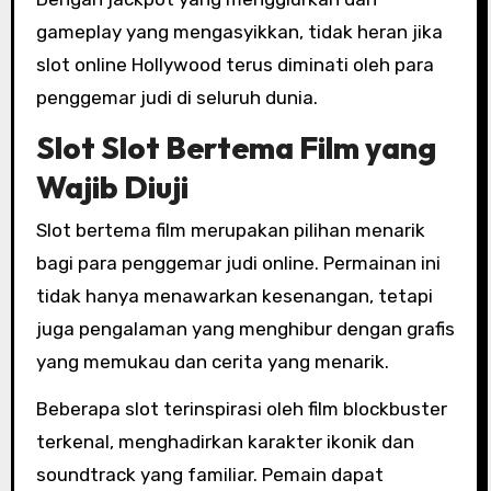
gameplay yang mengasyikkan, tidak heran jika
slot online Hollywood terus diminati oleh para
penggemar judi di seluruh dunia.
Slot Slot Bertema Film yang
Wajib Diuji
Slot bertema film merupakan pilihan menarik
bagi para penggemar judi online. Permainan ini
tidak hanya menawarkan kesenangan, tetapi
juga pengalaman yang menghibur dengan grafis
yang memukau dan cerita yang menarik.
Beberapa slot terinspirasi oleh film blockbuster
terkenal, menghadirkan karakter ikonik dan
soundtrack yang familiar. Pemain dapat