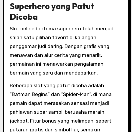
Superhero yang Patut
Dicoba
Slot online bertema superhero telah menjadi
salah satu pilihan favorit di kalangan
penggemar judi daring. Dengan grafis yang
menawan dan alur cerita yang menarik,
permainan ini menawarkan pengalaman
bermain yang seru dan mendebarkan.
Beberapa slot yang patut dicoba adalah
“Batman Begins” dan “Spider-Man”, di mana
pemain dapat merasakan sensasi menjadi
pahlawan super sambil berusaha meraih
jackpot. Fitur bonus yang melimpah, seperti
putaran gratis dan simbol liar, semakin