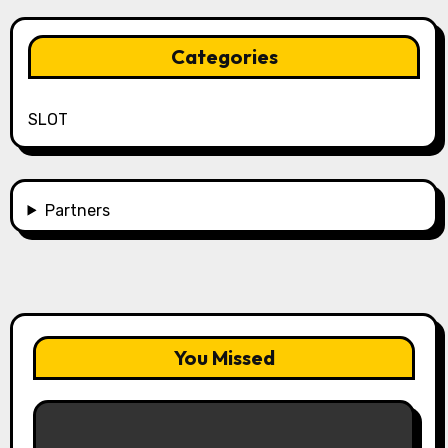
Categories
SLOT
Partners
You Missed