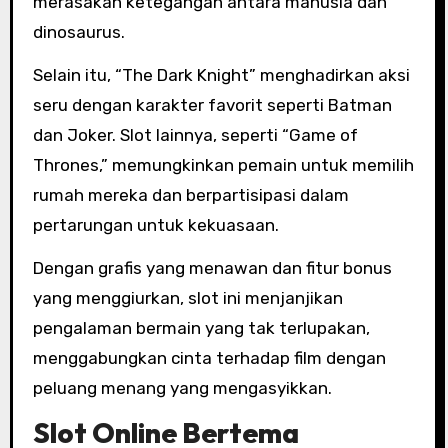
merasakan ketegangan antara manusia dan
dinosaurus.
Selain itu, “The Dark Knight” menghadirkan aksi
seru dengan karakter favorit seperti Batman
dan Joker. Slot lainnya, seperti “Game of
Thrones,” memungkinkan pemain untuk memilih
rumah mereka dan berpartisipasi dalam
pertarungan untuk kekuasaan.
Dengan grafis yang menawan dan fitur bonus
yang menggiurkan, slot ini menjanjikan
pengalaman bermain yang tak terlupakan,
menggabungkan cinta terhadap film dengan
peluang menang yang mengasyikkan.
Slot Online Bertema