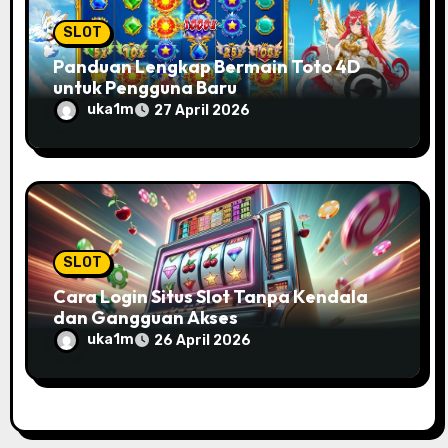
SLOT
Panduan Lengkap Bermain Toto 4D
untuk Pengguna Baru
uka1m
27 April 2026
SLOT
Cara Login Situs Slot Tanpa Kendala
dan Gangguan Akses
uka1m
26 April 2026