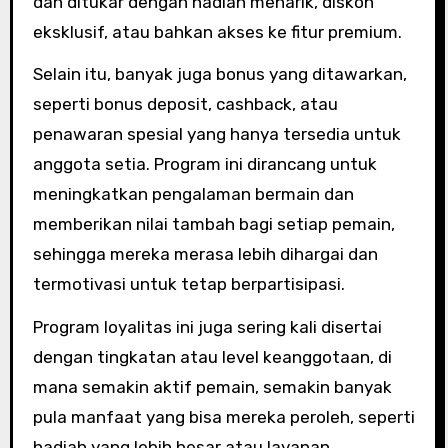
dan ditukar dengan hadiah menarik, diskon
eksklusif, atau bahkan akses ke fitur premium.
Selain itu, banyak juga bonus yang ditawarkan,
seperti bonus deposit, cashback, atau
penawaran spesial yang hanya tersedia untuk
anggota setia. Program ini dirancang untuk
meningkatkan pengalaman bermain dan
memberikan nilai tambah bagi setiap pemain,
sehingga mereka merasa lebih dihargai dan
termotivasi untuk tetap berpartisipasi.
Program loyalitas ini juga sering kali disertai
dengan tingkatan atau level keanggotaan, di
mana semakin aktif pemain, semakin banyak
pula manfaat yang bisa mereka peroleh, seperti
hadiah yang lebih besar atau layanan