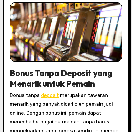
Bonus Tanpa Deposit yang
Menarik untuk Pemain
Bonus tanpa
deposit
merupakan tawaran
menarik yang banyak dicari oleh pemain judi
online. Dengan bonus ini, pemain dapat
mencoba berbagai permainan tanpa harus
mengeluarkan uang mereka sendiri. Ini memberi