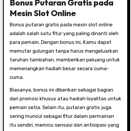
Bonus Putaran Gratis pada
Mesin Slot Online
Bonus putaran gratis pada mesin slot online
adalah salah satu fitur yang paling dinanti oleh
para pemain. Dengan bonus ini, Kamu dapat
memutar gulungan tanpa harus mengeluarkan
taruhan tambahan, memberikan peluang untuk
memenangkan hadiah besar secara cuma-
cuma.
Biasanya, bonus ini diberikan sebagai bagian
dari promosi khusus atau hadiah loyalitas untuk
pemain setia. Selain itu, putaran gratis juga
sering muncul sebagai fitur dalam permainan
itu sendiri, memicu sensasi dan antisipasi yang