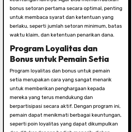
bonus setoran pertama secara optimal, penting
untuk membaca syarat dan ketentuan yang
berlaku, seperti jumlah setoran minimum, batas
waktu klaim, dan ketentuan penarikan dana.
Program Loyalitas dan
Bonus untuk Pemain Setia
Program loyalitas dan bonus untuk pemain
setia merupakan cara yang sangat menarik
untuk memberikan penghargaan kepada
mereka yang terus mendukung dan
berpartisipasi secara aktif. Dengan program ini,
pemain dapat menikmati berbagai keuntungan,
seperti poin loyalitas yang dapat dikumpulkan