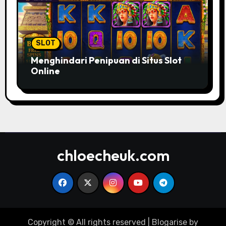
SLOT
Menghindari Penipuan di Situs Slot
Online
chloecheuk.com
Copyright © All rights reserved
|
Blogarise
by