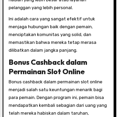
pelanggan yang lebih personal.
Ini adalah cara yang sangat efektif untuk
menjaga hubungan baik dengan pemain,
menciptakan komunitas yang solid, dan
memastikan bahwa mereka tetap merasa
dilibatkan dalam jangka panjang.
Bonus Cashback dalam
Permainan Slot Online
Bonus cashback dalam permainan slot online
menjadi salah satu keuntungan menarik bagi
para pemain. Dengan program ini, pemain bisa
mendapatkan kembali sebagian dari uang yang
telah mereka habiskan dalam taruhan,