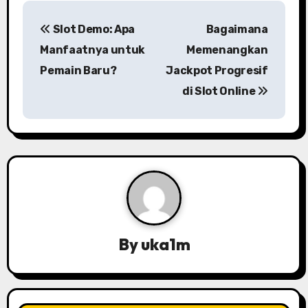
N
Slot Demo: Apa
Bagaimana
a
Manfaatnya untuk
Memenangkan
v
Pemain Baru?
Jackpot Progresif
di Slot Online
i
g
a
s
i
p
By
uka1m
o
s