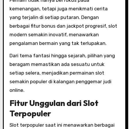
kemenangan, tetapi juga menikmati cerita
yang terjalin di setiap putaran. Dengan
berbagai fitur bonus dan jackpot progresif, slot
modern semakin inovatif, menawarkan
pengalaman bermain yang tak terlupakan.
Dari tema fantasi hingga sejarah, pilihan yang
beragam memastikan ada sesuatu untuk
setiap selera, menjadikan permainan slot
semakin populer di kalangan penggemar judi
online.
Fitur Unggulan dari Slot
Terpopuler
Slot terpopuler saat ini menawarkan berbagai