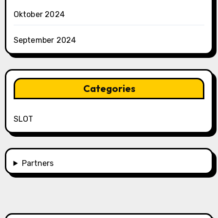
Oktober 2024
September 2024
Categories
SLOT
Partners