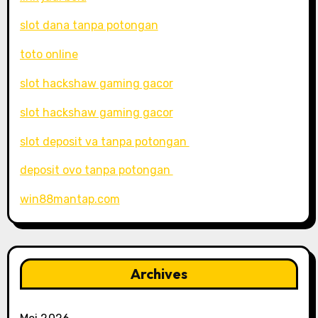
slot dana tanpa potongan
toto online
slot hackshaw gaming gacor
slot hackshaw gaming gacor
slot deposit va tanpa potongan
deposit ovo tanpa potongan
win88mantap.com
Archives