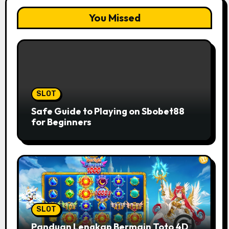
You Missed
SLOT
Safe Guide to Playing on Sbobet88
for Beginners
SLOT
Panduan Lengkap Bermain Toto 4D